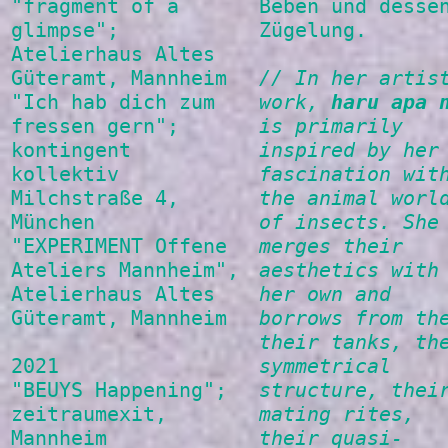
"fragment of a
Beben und desse
glimpse";
Zügelung.
Atelierhaus Altes
Güteramt, Mannheim
// In her artis
"Ich hab dich zum
work,
haru apa 
fressen gern";
is primarily
kontingent
inspired by her
kollektiv
fascination wit
Milchstraße 4,
the animal worl
München
of insects. She
"EXPERIMENT Offene
merges their
Ateliers Mannheim",
aesthetics with
Atelierhaus Altes
her own and
Güteramt, Mannheim
borrows from th
their tanks, th
2021
symmetrical
"BEUYS Happening";
structure, thei
zeitraumexit,
mating rites,
Mannheim
their quasi-