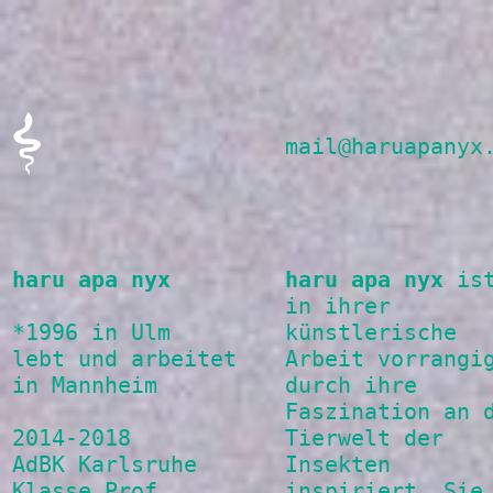
mail@haruapanyx
haru apa nyx
haru apa nyx
is
in ihrer
*1996 in Ulm
künstlerische
lebt und arbeitet
Arbeit vorrangi
in Mannheim
durch ihre
Faszination an 
2014-2018
Tierwelt der
AdBK Karlsruhe
Insekten
Klasse Prof.
inspiriert. Sie