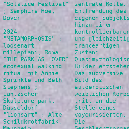
"Solstice Festival"
zentrale Rolle.
; Samphire Hoe,
Entfremdung des
Dover
eigenen Subjekt
hinzu einem
2024
kontrollierbare
"METAMORPHOSIS" ;
und gleichzeiti
loosenart
tranceartigen
millepiani, Roma
Zustand.
"THE PARK AS LOVER"
Quasimythologis
ecosexual walking
Bilder entstehe
ritual mit Annie
Das subversive
Sprinkle und Beth
Bild des
Stephens ;
autoerotischen
Lantzscher
weiblichen Körp
Skulpturenpark,
tritt an die
Düsseldorf
Stelle eines
"lionsart" ; Alte
voyeurisierten.
Schildkrötfabrik,
Die
Mannheim
Geschlechtsorga