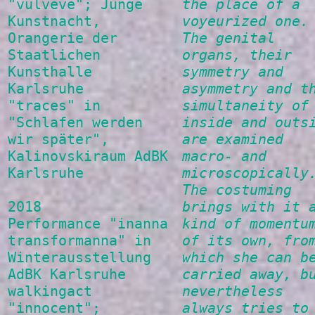
"vulveve"; Junge
the place of a
Kunstnacht,
voyeurized one.
Orangerie der
The genital
Staatlichen
organs, their
Kunsthalle
symmetry and
Karlsruhe
asymmetry and t
"traces" in
simultaneity of
"Schlafen werden
inside and outs
wir später",
are examined
Kalinovskiraum AdBK
macro- and
Karlsruhe
microscopically
The costuming
2018
brings with it 
Performance "inanna
kind of momentu
transformanna" in
of its own, fro
Winterausstellung
which she can b
AdBK Karlsruhe
carried away, b
walkingact
nevertheless
"innocent";
always tries to