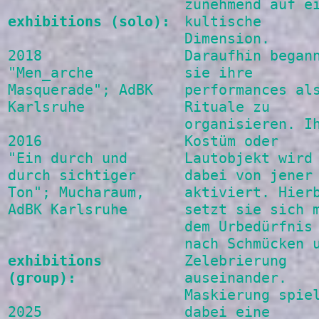
zunehmend auf e
exhibitions (solo):
kultische
Dimension.
2018
Daraufhin began
"Men_arche
sie ihre
Masquerade"; AdBK
performances al
Karlsruhe
Rituale zu
organisieren. I
2016
Kostüm oder
"Ein durch und
Lautobjekt wird
durch sichtiger
dabei von jener
Ton"; Mucharaum,
aktiviert. Hier
AdBK Karlsruhe
setzt sie sich 
dem Urbedürfnis
nach Schmücken 
exhibitions
Zelebrierung
(group):
auseinander.
Maskierung spie
2025
dabei eine