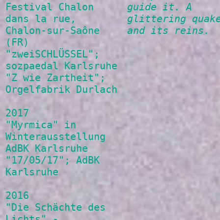
Festival Chalon
guide it. A
dans la rue,
glittering quak
Chalon-sur-Saône
and its reins.
(FR)
"zweiSCHLÜSSEL";
sozpaedal Karlsruhe
"Z wie Zartheit";
Orgelfabrik Durlach
2017
"Myrmica" in
Winterausstellung
AdBK Karlsruhe
"17/05/17"; AdBK
Karlsruhe
2016
"Die Schächte des
Lichts" -