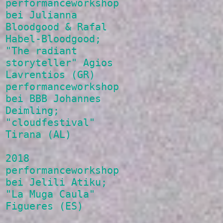
performanceworkshop
bei Julianna
Bloodgood & Rafal
Habel-Bloodgood;
"The radiant
storyteller" Agios
Lavrentios (GR)
performanceworkshop
bei BBB Johannes
Deimling;
"cloudfestival"
Tirana (AL)
2018
performanceworkshop
bei Jelili Atiku;
"La Muga Caula"
Figueres (ES)