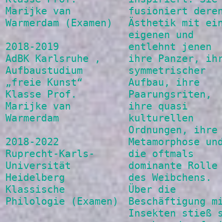
Marijke van
fusioniert dere
Warmerdam (Examen)
Ästhetik mit ei
eigenen und
2018-2019
entlehnt jenen
AdBK Karlsruhe ,
ihre Panzer, ih
Aufbaustudium
symmetrischer
„freie Kunst“
Aufbau, ihre
Klasse Prof.
Paarungsriten,
Marijke van
ihre quasi
Warmerdam
kulturellen
Ordnungen, ihre
2018-2022
Metamorphose un
Ruprecht-Karls-
die oftmals
Universität
dominante Rolle
Heidelberg
des Weibchens.
Klassische
Über die
Philologie (Examen)
Beschäftigung m
Insekten stieß 