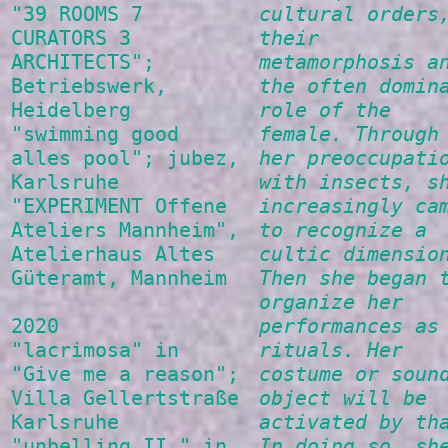
"39 ROOMS 7
cultural orders
CURATORS 3
their
ARCHITECTS";
metamorphosis a
Betriebswerk,
the often domin
Heidelberg
role of the
"swimming good
female. Through
alles pool"; jubez,
her preoccupati
Karlsruhe
with insects, s
"EXPERIMENT Offene
increasingly ca
Ateliers Mannheim",
to recognize a
Atelierhaus Altes
cultic dimensio
Güteramt, Mannheim
Then she began 
organize her
2020
performances as
"lacrimosa" in
rituals. Her
"Give me a reason";
costume or soun
Villa Gellertstraße
object will be
Karlsruhe
activated by th
"unbelling.II." in
In doing so, sh