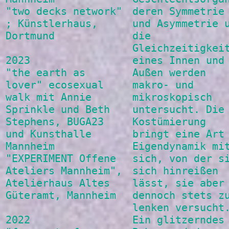
"two decks network"
deren Symmetrie
; Künstlerhaus,
und Asymmetrie 
Dortmund
die
Gleichzeitigkei
2023
eines Innen und
"the earth as
Außen werden
lover" ecosexual
makro- und
walk mit Annie
mikroskopisch
Sprinkle und Beth
untersucht. Die
Stephens, BUGA23
Kostümierung
und Kunsthalle
bringt eine Art
Mannheim
Eigendynamik mi
"EXPERIMENT Offene
sich, von der s
Ateliers Mannheim",
sich hinreißen
Atelierhaus Altes
lässt, sie aber
Güteramt, Mannheim
dennoch stets z
lenken versucht
2022
Ein glitzerndes