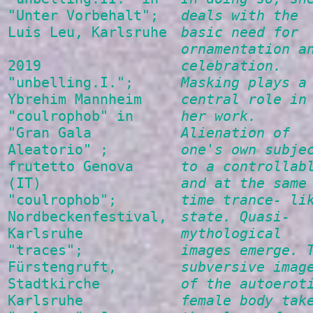
"Unter Vorbehalt";
deals with the
Luis Leu, Karlsruhe
basic need for
ornamentation a
2019
celebration.
"unbelling.I.";
Masking plays a
Ybrehim Mannheim
central role in
"coulrophob" in
her work.
"Gran Gala
Alienation of
Aleatorio" ;
one's own subje
frutetto Genova
to a controllab
(IT)
and at the same
"coulrophob";
time trance- li
Nordbeckenfestival,
state. Quasi-
Karlsruhe
mythological
"traces";
images emerge. 
Fürstengruft,
subversive imag
Stadtkirche
of the autoerot
Karlsruhe
female body tak